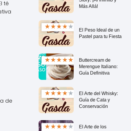
l té
Más Allá!
ativa
★
★
★
★
★
El Peso Ideal de un
Pastel para tu Fiesta
★
★
★
★
★
Buttercream de
Merengue Italiano:
Guía Definitiva
★
★
★
★
★
El Arte del Whisky:
ma de
Guía de Cata y
Conservación
★
★
★
★
★
El Arte de los