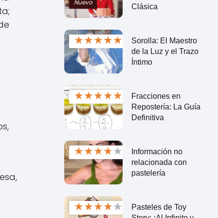
Nuevo
Clásica
ta;
 de
★
★
★
★
★
Sorolla: El Maestro
de la Luz y el Trazo
Íntimo
★
★
★
★
★
Fracciones en
Repostería: La Guía
Definitiva
os,
★
★
★
★
★
Información no
relacionada con
pastelería
esa,
★
★
★
★
★
Pasteles de Toy
Story: ¡Al Infinito y