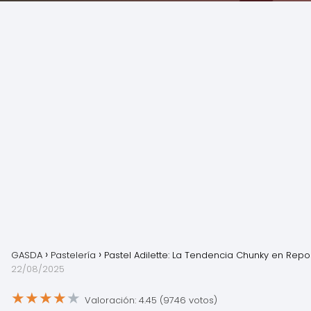
GASDA
Pastelería
Pastel Adilette: La Tendencia Chunky en Repo
22/08/2025
★
★
★
★
★
Valoración: 4.45 (9746 votos)