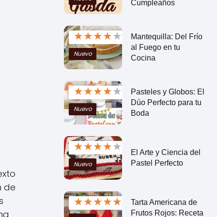
Cumpleaños
★
★
★
★
★
Mantequilla: Del Frío
al Fuego en tu
Nuevo
Cocina
★
★
★
★
★
Pasteles y Globos: El
Dúo Perfecto para tu
Nuevo
Boda
★
★
★
★
★
El Arte y Ciencia del
Pastel Perfecto
Nuevo
exto
n de
★
★
★
★
★
s
Tarta Americana de
una
Frutos Rojos: Receta