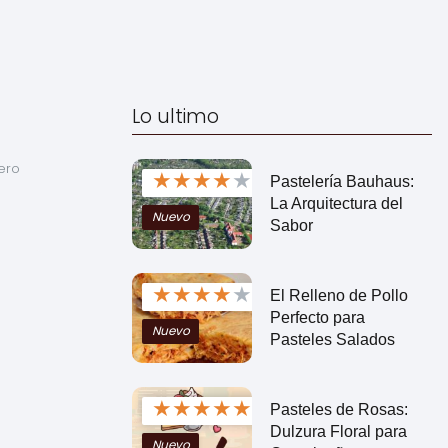
Lo ultimo
ro 
★
★
★
★
★
Pastelería Bauhaus:
La Arquitectura del
Nuevo
Sabor
★
★
★
★
★
El Relleno de Pollo
Perfecto para
Nuevo
Pasteles Salados
★
★
★
★
★
Pasteles de Rosas:
Dulzura Floral para
Nuevo