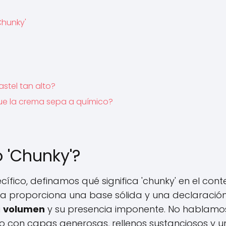
Chunky'
stel tan alto?
ue la crema sepa a químico?
o 'Chunky'?
fico, definamos qué significa 'chunky' en el cont
esa proporciona una base sólida y una declaració
u
volumen
y su presencia imponente. No hablamo
o con capas generosas, rellenos sustanciosos y 