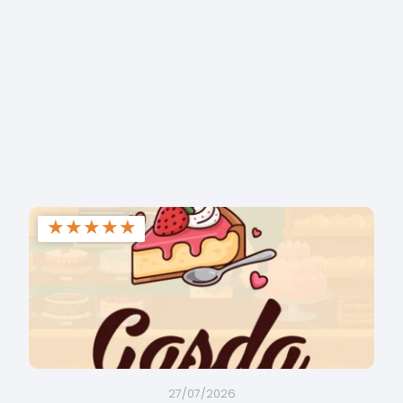
★
★
★
★
★
27/07/2026