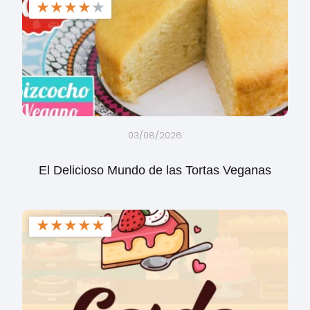
★
★
★
★
★
03/08/2026
El Delicioso Mundo de las Tortas Veganas
★
★
★
★
★