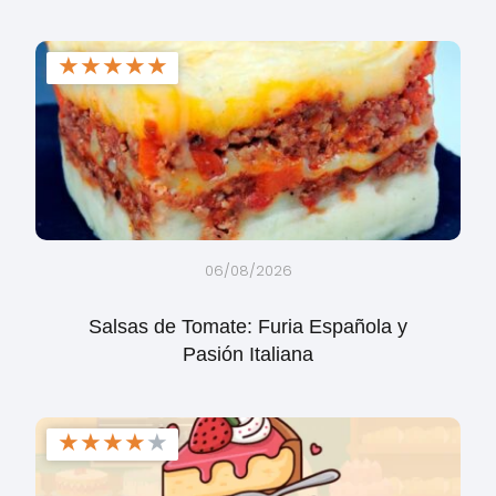
★
★
★
★
★
06/08/2026
Salsas de Tomate: Furia Española y
Pasión Italiana
★
★
★
★
★