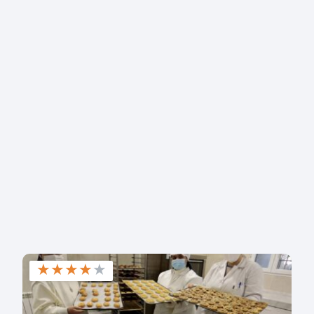
★
★
★
★
★