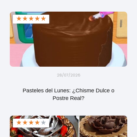
★
★
★
★
★
28/07/2026
Pasteles del Lunes: ¿Chisme Dulce o
Postre Real?
★
★
★
★
★