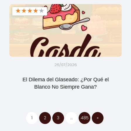
★
★
★
★
★
26/07/2026
El Dilema del Glaseado: ¿Por Qué el
Blanco No Siempre Gana?
1
2
3
…
485
»