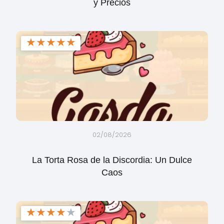
y Precios
★
★
★
★
★
02/08/2026
La Torta Rosa de la Discordia: Un Dulce
Caos
★
★
★
★
★