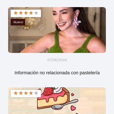
★
★
★
★
★
Nuevo
07/08/2026
Información no relacionada con pastelería
★
★
★
★
★