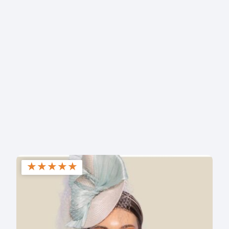
★
★
★
★
★