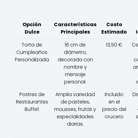
Opción
Características
Costo
Dulce
Principales
Estimado
Torta de
16 cm de
13,50 €
Ce
Cumpleaños
diámetro,
Personalizada
decorada con
c
nombre y
an
mensaje
personal.
Postres de
Amplia variedad
Incluido
Di
Restaurantes
de pasteles,
en el
Buffet
mousses, frutas y
precio del
especialidades
crucero
diarias.