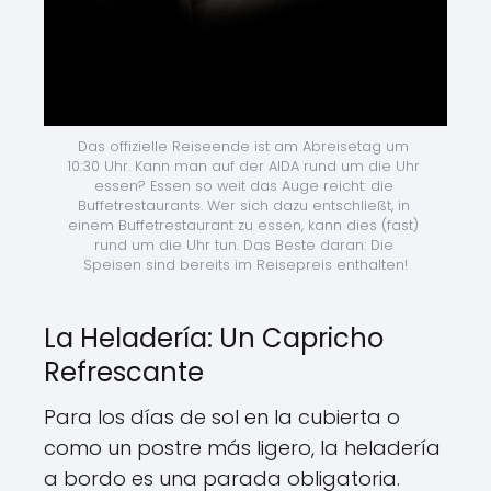
Das offizielle Reiseende ist am Abreisetag um 
10:30 Uhr. Kann man auf der AIDA rund um die Uhr 
essen? Essen so weit das Auge reicht: die 
Buffetrestaurants. Wer sich dazu entschließt, in 
einem Buffetrestaurant zu essen, kann dies (fast) 
rund um die Uhr tun. Das Beste daran: Die 
Speisen sind bereits im Reisepreis enthalten!
La Heladería: Un Capricho
Refrescante
Para los días de sol en la cubierta o
como un postre más ligero, la heladería
a bordo es una parada obligatoria.