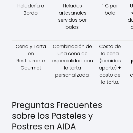
Heladería a
Helados
1 € por
U
Bordo
artesanales
bola
r
servidos por
du
bolas.
Cena y Torta
Combinación de
Costo de
en
una cena de
la cena
Restaurante
especialidad con
(bebidas
Gourmet
la torta
aparte) +
personalizada.
costo de
c
la torta.
Preguntas Frecuentes
sobre los Pasteles y
Postres en AIDA