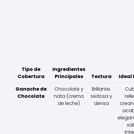
Tipo de
Ingredientes
Cobertura
Principales
Textura
Ideal 
Ganache de
Chocolate y
Brillante,
Cubr
Chocolate
nata (crema
sedosa y
rell
de leche)
densa
crean
aca
elegan
sa
inte