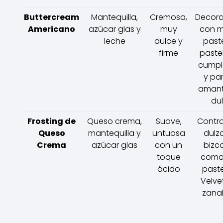
Buttercream
Mantequilla,
Cremosa,
Decora
Americano
azúcar glas y
muy
con 
leche
dulce y
paste
firme
paste
cumpl
y par
amant
dul
Frosting de
Queso crema,
Suave,
Contra
Queso
mantequilla y
untuosa
dulzo
Crema
azúcar glas
con un
bizc
toque
como 
ácido
paste
Velve
zanah