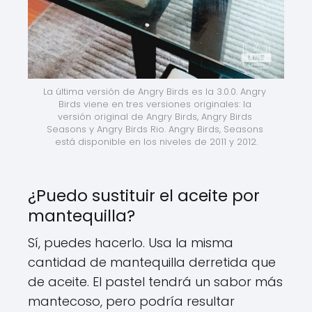
La última versión de Angry Birds es la 3.0.0. Angry 
Birds viene en tres versiones originales: la 
versión original de Angry Birds, Angry Birds 
Seasons y Angry Birds Rio. Angry Birds, Seasons 
está disponible en los niveles de 2011 y 2012.
¿Puedo sustituir el aceite por
mantequilla?
Sí, puedes hacerlo. Usa la misma
cantidad de mantequilla derretida que
de aceite. El pastel tendrá un sabor más
mantecoso, pero podría resultar