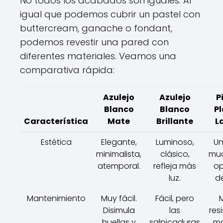
No todos los acabados son iguales. Al
igual que podemos cubrir un pastel con
buttercream, ganache o fondant,
podemos revestir una pared con
diferentes materiales. Veamos una
comparativa rápida:
Azulejo
Azulejo
P
Blanco
Blanco
Pl
Característica
Mate
Brillante
L
Estética
Elegante,
Luminoso,
Un
minimalista,
clásico,
muc
atemporal.
refleja más
op
luz.
de
Mantenimiento
Muy fácil.
Fácil, pero
Disimula
las
res
huellas y
salpicaduras
m