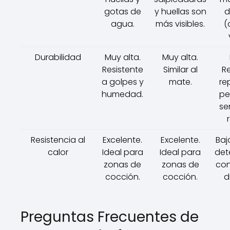
gotas de
y huellas son
d
agua.
más visibles.
(
Durabilidad
Muy alta.
Muy alta.
Resistente
Similar al
R
a golpes y
mate.
re
humedad.
pe
se
Resistencia al
Excelente.
Excelente.
Baj
calor
Ideal para
Ideal para
det
zonas de
zonas de
con
cocción.
cocción.
d
Preguntas Frecuentes de