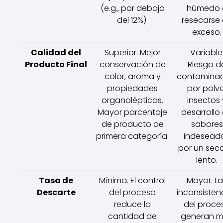
(e.g., por debajo
húmedo 
del 12%).
resecarse
exceso.
Calidad del
Superior. Mejor
Variable
Producto Final
conservación de
Riesgo d
color, aroma y
contamina
propiedades
por polvo
organolépticas.
insectos 
Mayor porcentaje
desarrollo
de producto de
sabores
primera categoría.
indesead
por un sec
lento.
Tasa de
Mínima. El control
Mayor. La
Descarte
del proceso
inconsisten
reduce la
del proce
cantidad de
generan 