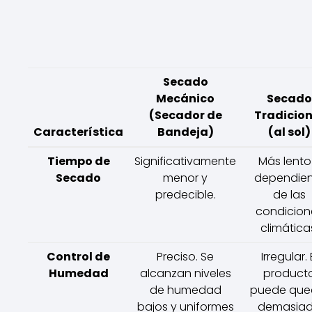
Secado
Mecánico
Secado
(Secador de
Tradicion
Característica
Bandeja)
(al sol)
Tiempo de
Significativamente
Más lento
Secado
menor y
dependien
predecible.
de las
condicion
climática
Control de
Preciso. Se
Irregular. 
Humedad
alcanzan niveles
product
de humedad
puede que
bajos y uniformes
demasia