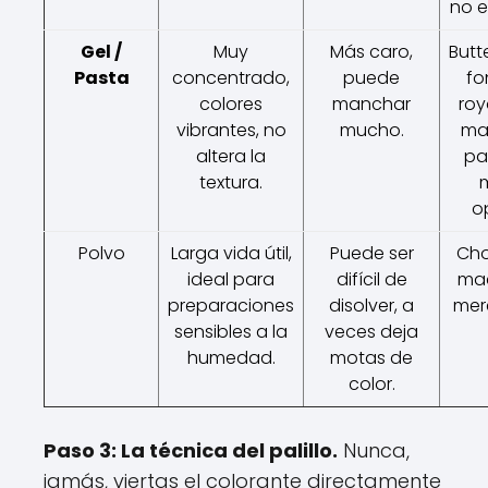
no es
Gel /
Muy
Más caro,
Butt
Pasta
concentrado,
puede
fo
colores
manchar
roy
vibrantes, no
mucho.
ma
altera la
pas
textura.
o
Polvo
Larga vida útil,
Puede ser
Cho
ideal para
difícil de
mac
preparaciones
disolver, a
mer
sensibles a la
veces deja
humedad.
motas de
color.
Paso 3: La técnica del palillo.
Nunca,
jamás, viertas el colorante directamente