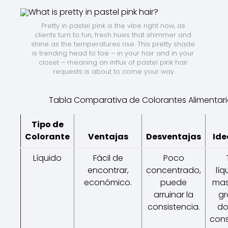
Pretty in pastel pink is the vibe right now, as 
clients turn to fun, fresh hues that shimmer and 
shine as the temperatures rise. This pretty shade 
is trending head to toe – in your hair and in your 
closet – meaning an influx of pastel pink hair 
requests is about to come your way.
Tabla Comparativa de Colorantes Alimentar
Tipo de
Colorante
Ventajas
Desventajas
Ide
Líquido
Fácil de
Poco
encontrar,
concentrado,
líq
económico.
puede
mas
arruinar la
gr
consistencia.
do
cons