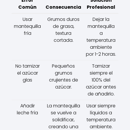
Error
Solución
Común
Consecuencia
Profesional
Usar
Grumos duros
Dejar la
mantequilla
de grasa,
mantequilla
fría
textura
a
cortada.
temperatura
ambiente
por 1-2 horas.
No tamizar
Pequeños
Tamizar
el azúcar
grumos
siempre el
glas
crujientes de
100% del
azúcar.
azúcar antes
de añadirlo.
Añadir
La mantequilla
Usar siempre
leche fría
se vuelve a
líquidos a
solidificar,
temperatura
creando una
ambiente.