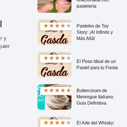
pastelería
l
★
★
★
★
★
Pasteles de Toy
Story: ¡Al Infinito y
r y
Más Allá!
uier
★
★
★
★
★
El Peso Ideal de un
Pastel para tu Fiesta
★
★
★
★
★
Buttercream de
Merengue Italiano:
Guía Definitiva
★
★
★
★
★
El Arte del Whisky: