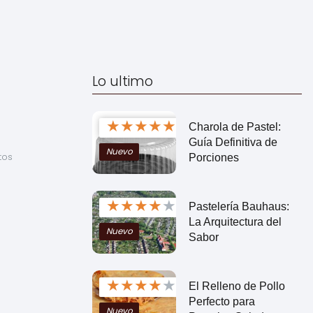
Lo ultimo
★
★
★
★
★
Charola de Pastel:
Guía Definitiva de
Nuevo
os 
Porciones
★
★
★
★
★
Pastelería Bauhaus:
La Arquitectura del
Nuevo
Sabor
★
★
★
★
★
El Relleno de Pollo
Perfecto para
Nuevo