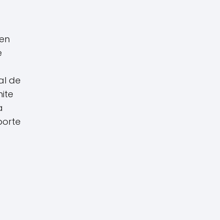
 en
e
s
al de
ite
a
porte