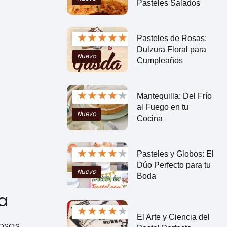
Pasteles Salados
★
★
★
★
★
Pasteles de Rosas:
Dulzura Floral para
Nuevo
Cumpleaños
★
★
★
★
★
Mantequilla: Del Frío
al Fuego en tu
Nuevo
Cocina
★
★
★
★
★
Pasteles y Globos: El
Dúo Perfecto para tu
Nuevo
Boda
ta
★
★
★
★
★
El Arte y Ciencia del
mosas