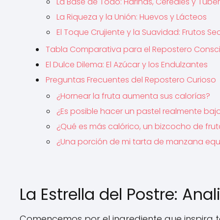
La Base de Todo: Harinas, Cereales y Tubé
La Riqueza y la Unión: Huevos y Lácteos
El Toque Crujiente y la Suavidad: Frutos Se
Tabla Comparativa para el Repostero Consc
El Dulce Dilema: El Azúcar y los Endulzantes
Preguntas Frecuentes del Repostero Curioso
¿Hornear la fruta aumenta sus calorías?
¿Es posible hacer un pastel realmente bajo
¿Qué es más calórico, un bizcocho de fru
¿Una porción de mi tarta de manzana equi
La Estrella del Postre: Ana
Comencemos por el ingrediente que inspira t