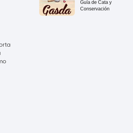
Guía de Cata y
Conservación
orta
a
omo