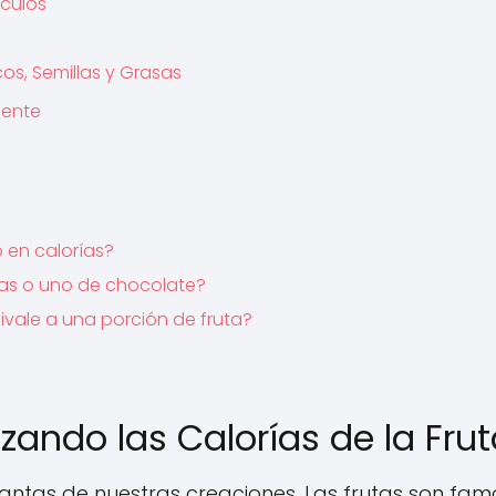
rculos
cos, Semillas y Grasas
iente
 en calorías?
tas o uno de chocolate?
vale a una porción de fruta?
lizando las Calorías de la Fru
antas de nuestras creaciones. Las frutas son fa