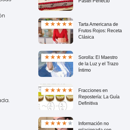
Pastel Perfecto
ón
★
★
★
★
★
Tarta Americana de
Frutos Rojos: Receta
Clásica
★
★
★
★
★
Sorolla: El Maestro
de la Luz y el Trazo
Íntimo
★
★
★
★
★
Fracciones en
Repostería: La Guía
ada.
Definitiva
★
★
★
★
★
Información no
relacionada con