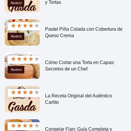
y Tortas
Nuevo
★
★
★
★
★
Pastel Piña Colada con Cobertura de
Queso Crema
Nuevo
★
★
★
★
★
Cómo Cortar una Torta en Capas:
Secretos de un Chef
Nuevo
★
★
★
★
★
La Receta Original del Auténtico
Carlito
★
★
★
★
★
Congelar Flan: Guía Completa y