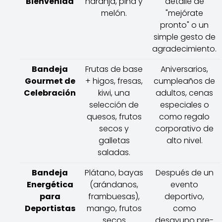
Bienvenida
naranja, piña y
detalle de
melón.
"mejórate
pronto" o un
simple gesto de
agradecimiento.
Bandeja
Frutas de base
Aniversarios,
Gourmet de
+ higos, fresas,
cumpleaños de
Celebración
kiwi, una
adultos, cenas
selección de
especiales o
quesos, frutos
como regalo
secos y
corporativo de
galletas
alto nivel.
saladas.
Bandeja
Plátano, bayas
Después de un
Energética
(arándanos,
evento
para
frambuesas),
deportivo,
Deportistas
mango, frutos
como
secos
desayuno pre-