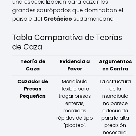
una especialización para cazar los
grandes saurópodos que dominaban el
paisaje del
Cretácico
sudamericano.
Tabla Comparativa de Teorías
de Caza
Teoría de
Evidencia a
Argumentos
Caza
Favor
en Contra
Cazador de
Mandíbula
La estructura
Presas
flexible para
de la
Pequeñas
tragar presas
mandíbula
enteras,
no parece
mordidas
adecuada
rápidas de tipo
para la alta
"picoteo".
precisión
necesaria.