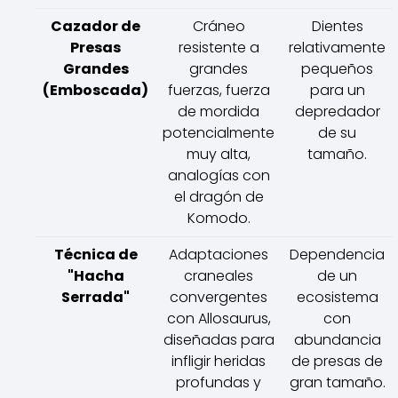
Cazador de
Cráneo
Dientes
Presas
resistente a
relativamente
Grandes
grandes
pequeños
(Emboscada)
fuerzas, fuerza
para un
de mordida
depredador
potencialmente
de su
muy alta,
tamaño.
analogías con
el dragón de
Komodo.
Técnica de
Adaptaciones
Dependencia
"Hacha
craneales
de un
Serrada"
convergentes
ecosistema
con Allosaurus,
con
diseñadas para
abundancia
infligir heridas
de presas de
profundas y
gran tamaño.