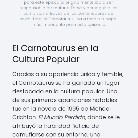
para este episodio; originalmente iba a ser 
responsable de matar a Eddie y perseguir a los 
campistas a través de los contenedores de 
envío. Toro, el Carnotaurus, iba a tener un papel 
más importante para este episodio.
El Carnotaurus en la
Cultura Popular
Gracias a su apariencia única y temible,
el Carnotaurus se ha ganado un lugar
destacado en la cultura popular. Una
de sus primeras apariciones notables
fue en la novela de 1995 de Michael
Crichton,
El Mundo Perdido
, donde se le
atribuyó la habilidad ficticia de
camuflarse con su entorno, una