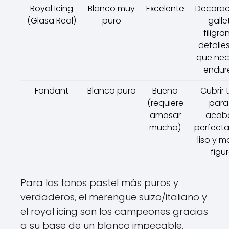
Royal Icing
Blanco muy
Excelente
Decorac
(Glasa Real)
puro
galle
filigra
detalles
que nec
endur
Fondant
Blanco puro
Bueno
Cubrir 
(requiere
para
amasar
acab
mucho)
perfect
liso y m
figur
Para los tonos pastel más puros y
verdaderos, el merengue suizo/italiano y
el royal icing son los campeones gracias
a su base de un blanco impecable.