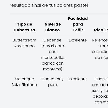
resultado final de tus colores pastel.
Facilidad
Tipo de
Nivel de
para
Cobertura
Blanco
Teñir
Ideal P
Buttercream
Depende
Excelente
Rellenos,
Americano
(amarillento
tort
con
cupcakes
mantequilla,
de man
blanco con
manteca)
Merengue
Blanco muy
Excelente
Cubrir 
Suizo/Italiano
puro
con ac
lisos y s
decora
con m