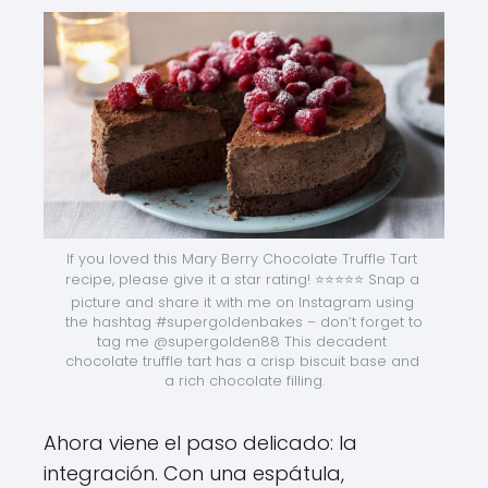
If you loved this Mary Berry Chocolate Truffle Tart 
recipe, please give it a star rating! ⭐️⭐️⭐️⭐️⭐️ Snap a 
picture and share it with me on Instagram using 
the hashtag #supergoldenbakes – don’t forget to 
tag me @supergolden88 This decadent 
chocolate truffle tart has a crisp biscuit base and 
a rich chocolate filling.
Ahora viene el paso delicado: la
integración. Con una espátula,