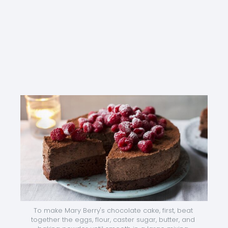
To make Mary Berry's chocolate cake, first, beat 
together the eggs, flour, caster sugar, butter, and 