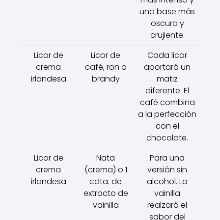
una base más
oscura y
crujiente.
Licor de
Licor de
Cada licor
crema
café, ron o
aportará un
irlandesa
brandy
matiz
diferente. El
café combina
a la perfección
con el
chocolate.
Licor de
Nata
Para una
crema
(crema) o 1
versión sin
irlandesa
cdta. de
alcohol. La
extracto de
vainilla
vainilla
realzará el
sabor del