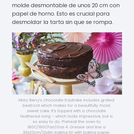
molde desmontable de unos 20 cm con
papel de horno. Esto es crucial para
desmoldar la tarta sin que se rompa.
Mary Berry's chocolate traybake includes grated 
beetroot which makes for a beautifully moist, 
sweet cake. It’s topped with a chocolate 
feathered icing – which looks impressive, but is 
so easy to do. Preheat the oven to 
180C/160CFan/Gas 4. Grease and line a 
30x23cm/12x9in baking tin with baking paper. 