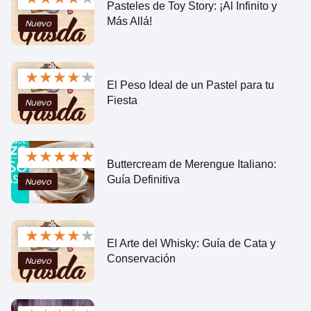
Pasteles de Toy Story: ¡Al Infinito y
Más Allá!
Nuevo
★
★
★
★
★
El Peso Ideal de un Pastel para tu
Fiesta
Nuevo
★
★
★
★
★
Buttercream de Merengue Italiano:
Guía Definitiva
Nuevo
★
★
★
★
★
El Arte del Whisky: Guía de Cata y
Conservación
Nuevo