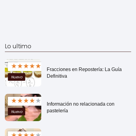
Lo ultimo
★
★
★
★
★
Fracciones en Repostería: La Guía
Definitiva
Nuevo
★
★
★
★
★
Información no relacionada con
pastelería
Nuevo
★
★
★
★
★