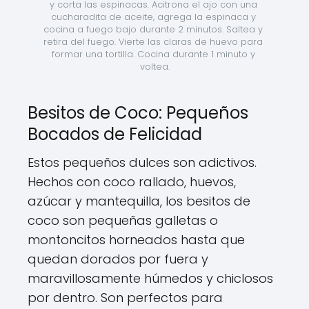
y corta las espinacas. Acitrona el ajo con una 
cucharadita de aceite, agrega la espinaca y 
cocina a fuego bajo durante 2 minutos. Saltea y 
retira del fuego. Vierte las claras de huevo para 
formar una tortilla. Cocina durante 1 minuto y 
voltea.
Besitos de Coco: Pequeños
Bocados de Felicidad
Estos pequeños dulces son adictivos.
Hechos con coco rallado, huevos,
azúcar y mantequilla, los besitos de
coco son pequeñas galletas o
montoncitos horneados hasta que
quedan dorados por fuera y
maravillosamente húmedos y chiclosos
por dentro. Son perfectos para