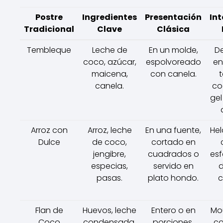
Postre
Ingredientes
Presentación
Int
Tradicional
Clave
Clásica
Tembleque
Leche de
En un molde,
D
coco, azúcar,
espolvoreado
en
maicena,
con canela.
t
canela.
co
gel
Arroz con
Arroz, leche
En una fuente,
Hel
Dulce
de coco,
cortado en
jengibre,
cuadrados o
esf
especias,
servido en
d
pasas.
plato hondo.
c
Flan de
Huevos, leche
Entero o en
Mou
Coco
condensada,
porciones,
co