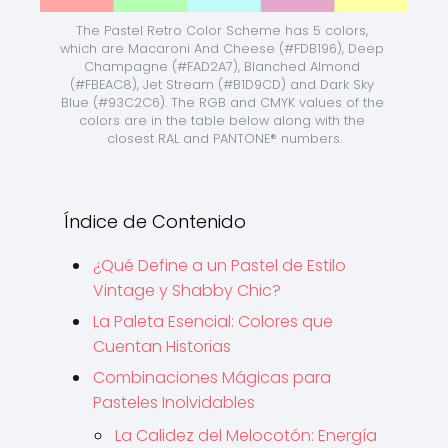
The Pastel Retro Color Scheme has 5 colors, 
which are Macaroni And Cheese (#FDB196), Deep 
Champagne (#FAD2A7), Blanched Almond 
(#FBEAC8), Jet Stream (#B1D9CD) and Dark Sky 
Blue (#93C2C6). The RGB and CMYK values of the 
colors are in the table below along with the 
closest RAL and PANTONE® numbers.
Índice de Contenido
¿Qué Define a un Pastel de Estilo
Vintage y Shabby Chic?
La Paleta Esencial: Colores que
Cuentan Historias
Combinaciones Mágicas para
Pasteles Inolvidables
La Calidez del Melocotón: Energía