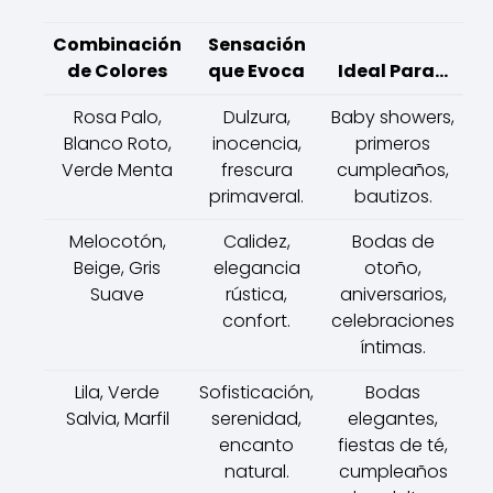
Combinación
Sensación
de Colores
que Evoca
Ideal Para...
Rosa Palo,
Dulzura,
Baby showers,
Blanco Roto,
inocencia,
primeros
Verde Menta
frescura
cumpleaños,
primaveral.
bautizos.
Melocotón,
Calidez,
Bodas de
Beige, Gris
elegancia
otoño,
Suave
rústica,
aniversarios,
confort.
celebraciones
íntimas.
Lila, Verde
Sofisticación,
Bodas
Salvia, Marfil
serenidad,
elegantes,
encanto
fiestas de té,
natural.
cumpleaños