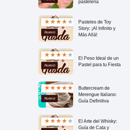
pastelería
★
★
★
★
★
Pasteles de Toy
Story: ¡Al Infinito y
Nuevo
Más Allá!
★
★
★
★
★
El Peso Ideal de un
Pastel para tu Fiesta
Nuevo
★
★
★
★
★
Buttercream de
Merengue Italiano:
Nuevo
Guía Definitiva
★
★
★
★
★
El Arte del Whisky:
Guía de Cata y