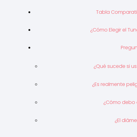
Tabla Comparati
¿Cómo Elegir el Tu
Pregun
¿Qué sucede si us
¿Es realmente peli
¿Cómo debo af
¿El diáme