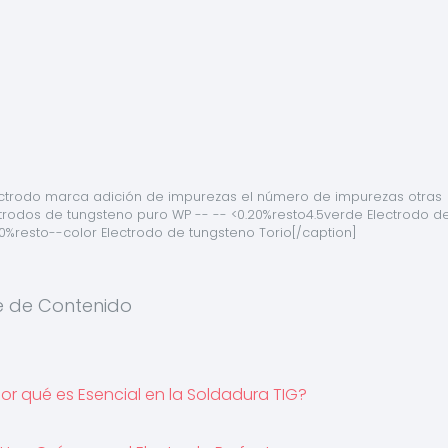
ctrodo marca adición de impurezas el número de impurezas otras 
rodos de tungsteno puro WP -- -- <0.20%resto4.5verde Electrodo de
20%resto--color Electrodo de tungsteno Torio[/caption]
e de Contenido
or qué es Esencial en la Soldadura TIG?