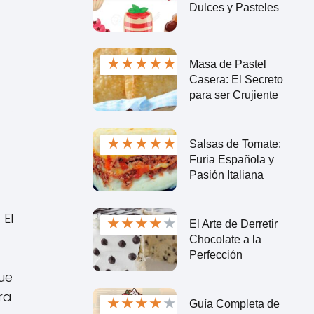
Dulces y Pasteles
★
★
★
★
★
Masa de Pastel
Casera: El Secreto
para ser Crujiente
★
★
★
★
★
Salsas de Tomate:
Furia Española y
Pasión Italiana
El 
★
★
★
★
★
El Arte de Derretir
Chocolate a la
Perfección
ue 
se ha convertido en el material predilecto para los electrodos no consumibles en la soldadura 
★
★
★
★
★
Guía Completa de