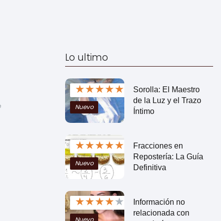
Lo ultimo
★
★
★
★
★
Sorolla: El Maestro
de la Luz y el Trazo
 
Nuevo
Íntimo
★
★
★
★
★
Fracciones en
Repostería: La Guía
Nuevo
Definitiva
★
★
★
★
★
Información no
relacionada con
Nuevo