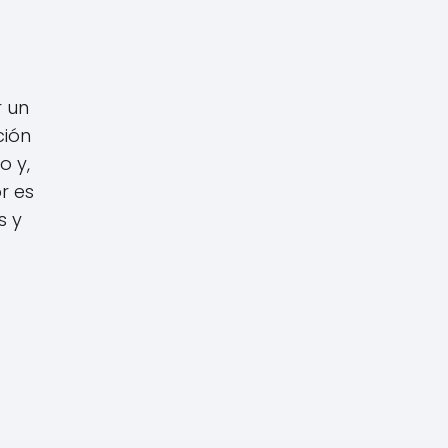
r un
ción
o y,
r es
s y