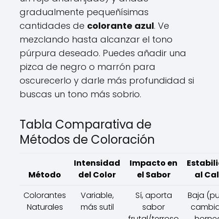
gradualmente pequeñísimas
cantidades de
colorante azul
. Ve
mezclando hasta alcanzar el tono
púrpura deseado. Puedes añadir una
pizca de negro o marrón para
oscurecerlo y darle más profundidad si
buscas un tono más sobrio.
Tabla Comparativa de
Métodos de Coloración
Intensidad
Impacto en
Estabil
Método
del Color
el Sabor
al Ca
Colorantes
Variable,
Sí, aporta
Baja (p
Naturales
más sutil
sabor
cambia
frutal/terroso
horne