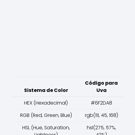
Código para
Sistema de Color
Uva
HEX (Hexadecimal)
#6F2DA8
RGB (Red, Green, Blue)
rgb(111, 45, 168)
HSL (Hue, Saturation,
hsl(275, 57%,
Lightness)
42%)