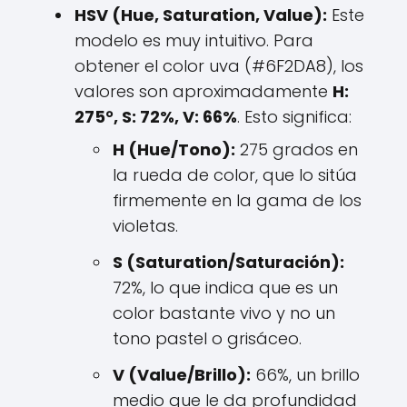
HSV (Hue, Saturation, Value):
Este
modelo es muy intuitivo. Para
obtener el color uva (#6F2DA8), los
valores son aproximadamente
H:
275°, S: 72%, V: 66%
. Esto significa:
H (Hue/Tono):
275 grados en
la rueda de color, que lo sitúa
firmemente en la gama de los
violetas.
S (Saturation/Saturación):
72%, lo que indica que es un
color bastante vivo y no un
tono pastel o grisáceo.
V (Value/Brillo):
66%, un brillo
medio que le da profundidad