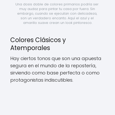
Una dosis doble de colores primarios podría ser 
muy audaz para pintar tu casa por fuera. Sin 
embargo, cuando se ejecutan con delicadeza, 
son un verdadero encanto. Aquí el azul y el 
amarillo suave crean un look pintoresco.
Colores Clásicos y
Atemporales
Hay ciertos tonos que son una apuesta
segura en el mundo de la repostería,
sirviendo como base perfecta o como
protagonistas indiscutibles.