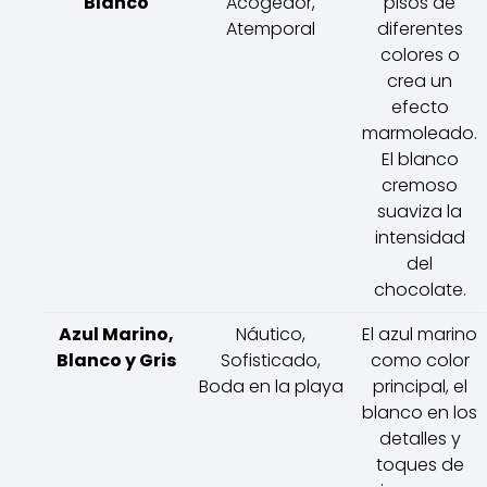
Blanco
Acogedor,
pisos de
Atemporal
diferentes
colores o
crea un
efecto
marmoleado.
El blanco
cremoso
suaviza la
intensidad
del
chocolate.
Azul Marino,
Náutico,
El azul marino
Blanco y Gris
Sofisticado,
como color
Boda en la playa
principal, el
blanco en los
detalles y
toques de