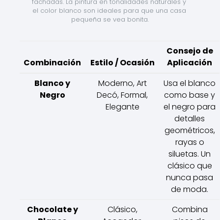
fachadas. La pintura en tonalidades naturales y 
el color blanco son ideales para que una casa 
pequeña se vea bonita.
Consejo de
Combinación
Estilo / Ocasión
Aplicación
Blanco y
Moderno, Art
Usa el blanco
Negro
Decó, Formal,
como base y
Elegante
el negro para
detalles
geométricos,
rayas o
siluetas. Un
clásico que
nunca pasa
de moda.
Chocolate y
Clásico,
Combina