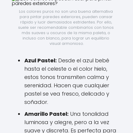
Los colores puros no son una buena alternativa 
para pintar paredes exteriores, pueden cansar 
rápido y lucir demasiados estridentes. Por ello, 
suele ser recomendable combinarlos con tonos 
más suaves u oscuros de la misma paleta, o 
incluso con blanco, para lograr un equilibrio 
visual armonioso.
Azul Pastel:
Desde el azul bebé
hasta el celeste o el color hielo,
estos tonos transmiten calma y
serenidad. Hacen que cualquier
pastel se vea fresco, delicado y
soñador.
Amarillo Pastel:
Una tonalidad
luminosa y alegre, pero a la vez
suave y discreta. Es perfecta para