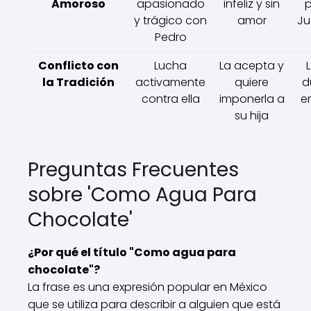
Amoroso
apasionado
infeliz y sin
p
y trágico con
amor
Ju
Pedro
Conflicto con
Lucha
La acepta y
la Tradición
activamente
quiere
d
contra ella
imponerla a
e
su hija
Preguntas Frecuentes
sobre 'Como Agua Para
Chocolate'
¿Por qué el título "Como agua para
chocolate"?
La frase es una expresión popular en México
que se utiliza para describir a alguien que está