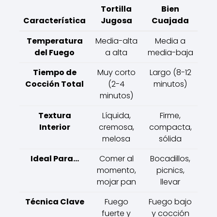
Tortilla
Bien
Característica
Jugosa
Cuajada
Temperatura
Media-alta
Media a
del Fuego
a alta
media-baja
Tiempo de
Muy corto
Largo (8-12
Cocción Total
(2-4
minutos)
minutos)
Textura
Líquida,
Firme,
Interior
cremosa,
compacta,
melosa
sólida
Ideal Para...
Comer al
Bocadillos,
momento,
picnics,
mojar pan
llevar
Técnica Clave
Fuego
Fuego bajo
fuerte y
y cocción