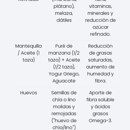
plátano),
vitaminas,
melaza,
minerales y
dátiles
reducción de
azúcar
refinado.
Mantequilla
Puré de
Reducción
/ Aceite (1
manzana (1/2
de grasas
taza)
taza) + Aceite
saturadas,
(1/2 taza),
aumento de
Yogur Griego,
humedad y
Aguacate
fibra.
Huevos
Semillas de
Aporte de
chía o lino
fibra soluble
molidas y
y ácidos
remojadas
grasos
("huevo de
Omega-3.
chía/lino")