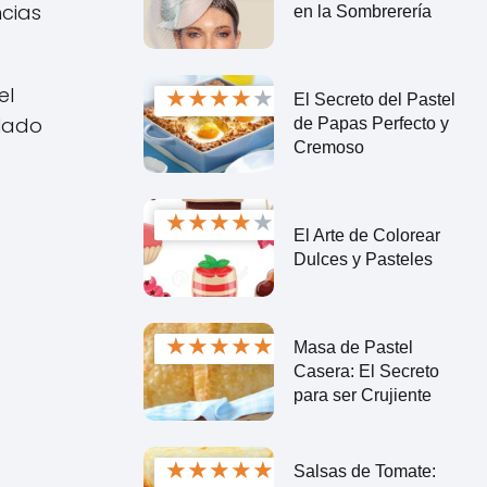
ncias
en la Sombrerería
el
★
★
★
★
★
El Secreto del Pastel
elado
de Papas Perfecto y
Cremoso
★
★
★
★
★
El Arte de Colorear
Dulces y Pasteles
★
★
★
★
★
Masa de Pastel
Casera: El Secreto
para ser Crujiente
★
★
★
★
★
Salsas de Tomate: