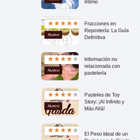
Íntimo
★
★
★
★
★
Fracciones en
Repostería: La Guía
Nuevo
Definitiva
★
★
★
★
★
Información no
relacionada con
Nuevo
pastelería
★
★
★
★
★
Pasteles de Toy
Story: ¡Al Infinito y
Nuevo
Más Allá!
★
★
★
★
★
El Peso Ideal de un