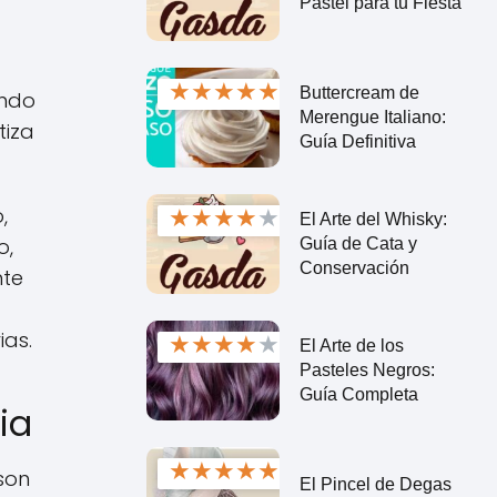
Pastel para tu Fiesta
★
★
★
★
★
Buttercream de
undo
Merengue Italiano:
tiza
Guía Definitiva
★
★
★
★
★
,
El Arte del Whisky:
o,
Guía de Cata y
Conservación
nte
ias.
★
★
★
★
★
El Arte de los
Pasteles Negros:
Guía Completa
ia
★
★
★
★
★
son
El Pincel de Degas