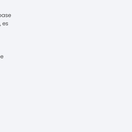
 base
 es
be