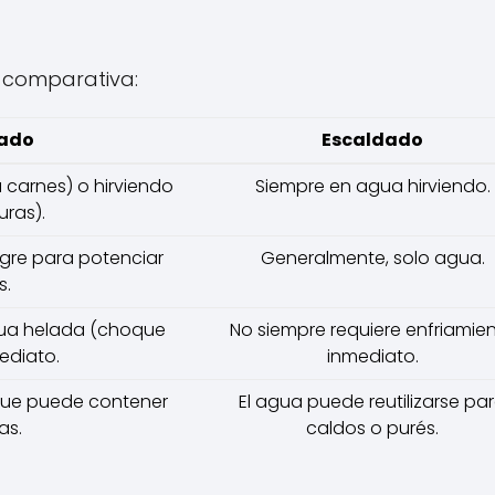
a comparativa:
ado
Escaldado
 carnes) o hirviendo
Siempre en agua hirviendo.
uras).
gre para potenciar
Generalmente, solo agua.
s.
ua helada (choque
No siempre requiere enfriamie
ediato.
inmediato.
que puede contener
El agua puede reutilizarse pa
as.
caldos o purés.