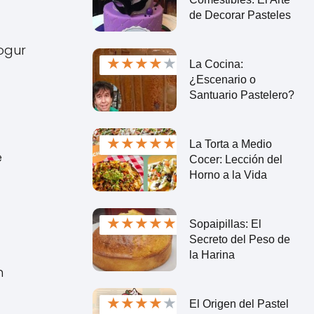
de Decorar Pasteles
yogur
★
★
★
★
★
La Cocina:
¿Escenario o
Santuario Pastelero?
★
★
★
★
★
La Torta a Medio
e
Cocer: Lección del
Horno a la Vida
★
★
★
★
★
Sopaipillas: El
Secreto del Peso de
la Harina
n
★
★
★
★
★
El Origen del Pastel