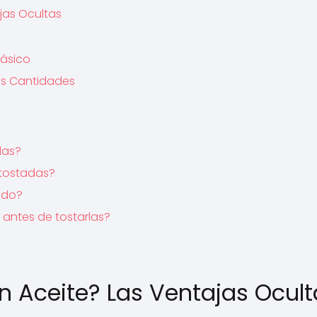
jas Ocultas
lásico
des Cantidades
das?
 tostadas?
ido?
 antes de tostarlas?
n Aceite? Las Ventajas Ocult