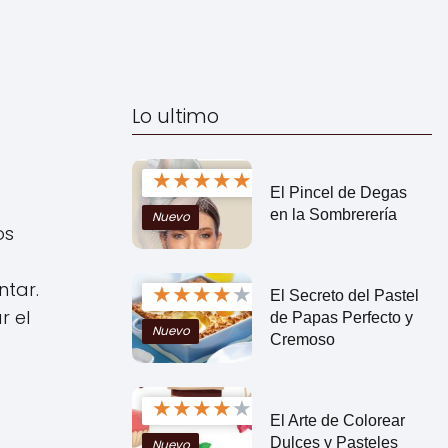
Lo ultimo
★
★
★
★
★
El Pincel de Degas
en la Sombrerería
Nuevo
os
ntar.
★
★
★
★
★
El Secreto del Pastel
r el
de Papas Perfecto y
Nuevo
Cremoso
★
★
★
★
★
El Arte de Colorear
Dulces y Pasteles
Nuevo