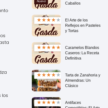
Nuevo
Caballos
anto
★
★
★
★
★
El Arte de los
Reflejos en Pasteles
y Tortas
los
hasta
★
★
★
★
★
Caramelos Blandos
Caseros: La Receta
Definitiva
tiza
★
★
★
★
★
Tarta de Zanahoria y
Almendras: Un
Clásico
 los
★
★
★
★
★
Antifaces
Comestibles: El Arte