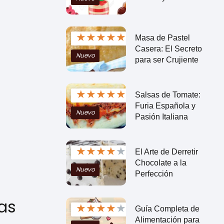
★
★
★
★
★
Masa de Pastel
Casera: El Secreto
Nuevo
para ser Crujiente
★
★
★
★
★
Salsas de Tomate:
Furia Española y
Nuevo
Pasión Italiana
★
★
★
★
★
El Arte de Derretir
Chocolate a la
Nuevo
Perfección
as
★
★
★
★
★
Guía Completa de
Alimentación para