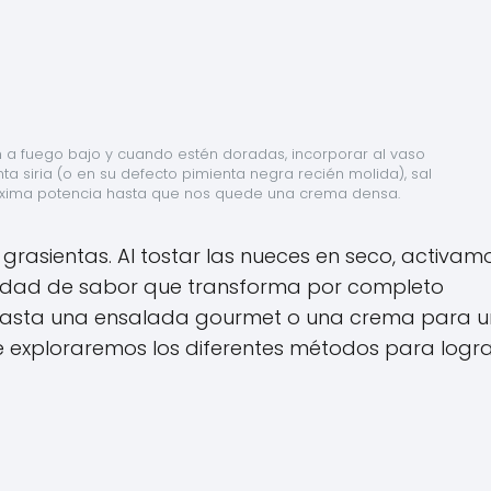
n a fuego bajo y cuando estén doradas, incorporar al vaso 
ta siria (o en su defecto pimienta negra recién molida), sal 
a máxima potencia hasta que nos quede una crema densa.
y grasientas. Al tostar las nueces en seco, activam
ndidad de sabor que transforma por completo
 hasta una ensalada gourmet o una crema para u
xploraremos los diferentes métodos para logra