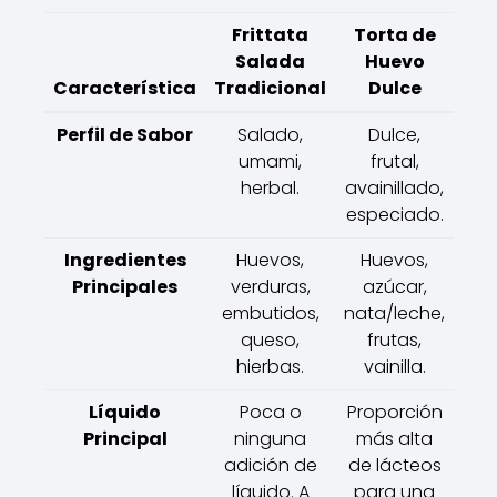
Frittata
Torta de
Salada
Huevo
Característica
Tradicional
Dulce
Perfil de Sabor
Salado,
Dulce,
umami,
frutal,
herbal.
avainillado,
especiado.
Ingredientes
Huevos,
Huevos,
Principales
verduras,
azúcar,
embutidos,
nata/leche,
queso,
frutas,
hierbas.
vainilla.
Líquido
Poca o
Proporción
Principal
ninguna
más alta
adición de
de lácteos
líquido. A
para una