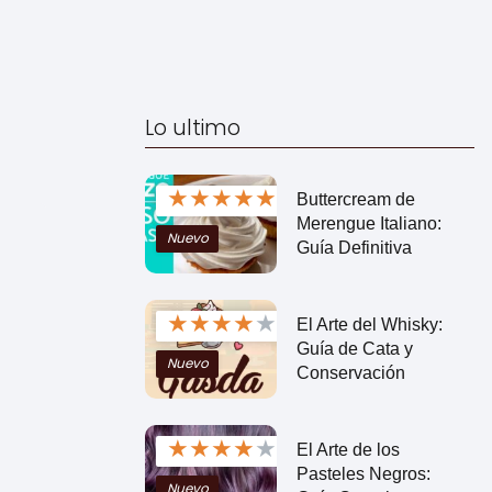
Lo ultimo
★
★
★
★
★
Buttercream de
Merengue Italiano:
Nuevo
Guía Definitiva
★
★
★
★
★
El Arte del Whisky:
Guía de Cata y
Nuevo
Conservación
★
★
★
★
★
El Arte de los
Pasteles Negros:
Nuevo