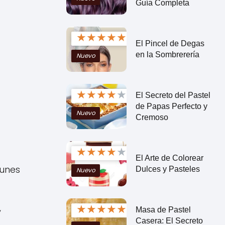
Guía Completa
★
★
★
★
★
El Pincel de Degas
en la Sombrerería
Nuevo
★
★
★
★
★
El Secreto del Pastel
de Papas Perfecto y
Nuevo
Cremoso
★
★
★
★
★
El Arte de Colorear
munes
Dulces y Pasteles
Nuevo
,
★
★
★
★
★
Masa de Pastel
Casera: El Secreto