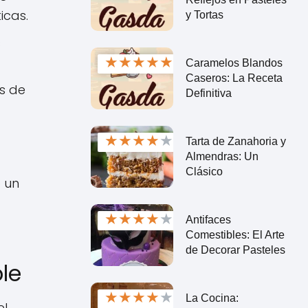
icas.
y Tortas
s
★
★
★
★
★
Caramelos Blandos
Caseros: La Receta
s de
Definitiva
★
★
★
★
★
Tarta de Zanahoria y
Almendras: Un
Clásico
 un
★
★
★
★
★
Antifaces
Comestibles: El Arte
de Decorar Pasteles
le
★
★
★
★
★
La Cocina:
el