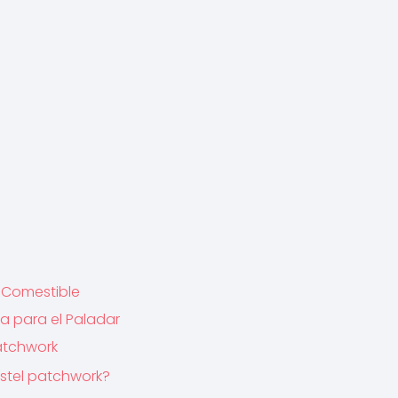
 Comestible
a para el Paladar
Patchwork
astel patchwork?