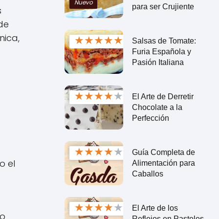
Nuevo
para ser Crujiente
s
de
nica,
★
★
★
★
★
Salsas de Tomate:
Furia Española y
Pasión Italiana
★
★
★
★
★
El Arte de Derretir
Chocolate a la
Perfección
★
★
★
★
★
Guía Completa de
o el
Alimentación para
Caballos
★
★
★
★
★
El Arte de los
 o
Reflejos en Pasteles