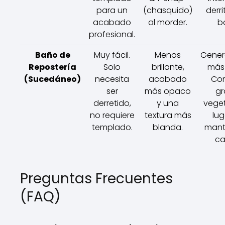
para un
(chasquido)
derri
acabado
al morder.
b
profesional.
Baño de
Muy fácil.
Menos
Gener
Repostería
Solo
brillante,
más 
(Sucedáneo)
necesita
acabado
Con
ser
más opaco
gr
derretido,
y una
veget
no requiere
textura más
lug
templado.
blanda.
mant
ca
Preguntas Frecuentes
(FAQ)