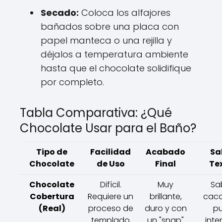
Secado:
Coloca los alfajores
bañados sobre una placa con
papel manteca o una rejilla y
déjalos a temperatura ambiente
hasta que el chocolate solidifique
por completo.
Tabla Comparativa: ¿Qué
Chocolate Usar para el Baño?
Tipo de
Facilidad
Acabado
Sa
Chocolate
de Uso
Final
Te
Chocolate
Difícil.
Muy
Sa
Cobertura
Requiere un
brillante,
cac
(Real)
proceso de
duro y con
pu
templado
un "snap"
inte