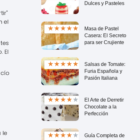
Dulces y Pasteles
ir"
 el
★
★
★
★
★
Masa de Pastel
Casera: El Secreto
tes
para ser Crujiente
 El
★
★
★
★
★
Salsas de Tomate:
Furia Española y
acío
Pasión Italiana
★
★
★
★
★
El Arte de Derretir
Chocolate a la
Perfección
 le
★
★
★
★
★
Guía Completa de