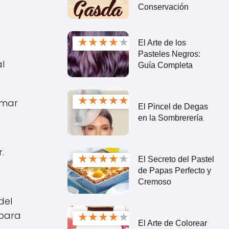
Conservación
★
★
★
★
★
El Arte de los
Pasteles Negros:
l
Guía Completa
★
★
★
★
★
rmar
El Pincel de Degas
en la Sombrerería
.
★
★
★
★
★
El Secreto del Pastel
de Papas Perfecto y
Cremoso
del
 para
★
★
★
★
★
El Arte de Colorear