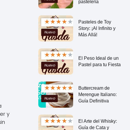
pastelería
★
★
★
★
★
Pasteles de Toy
Story: ¡Al Infinito y
Nuevo
Más Allá!
★
★
★
★
★
El Peso Ideal de un
Pastel para tu Fiesta
Nuevo
★
★
★
★
★
Buttercream de
Merengue Italiano:
Nuevo
Guía Definitiva
a
er y
★
★
★
★
★
in
El Arte del Whisky:
Guía de Cata y