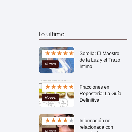
Lo ultimo
★
★
★
★
★
Sorolla: El Maestro
de la Luz y el Trazo
Nuevo
Íntimo
★
★
★
★
★
Fracciones en
Repostería: La Guía
Nuevo
Definitiva
★
★
★
★
★
Información no
relacionada con
Nuevo