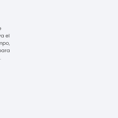
e
va el
empo,
 para
.