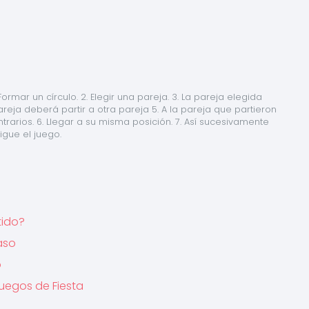
ormar un círculo. 2. Elegir una pareja. 3. La pareja elegida 
areja deberá partir a otra pareja 5. A la pareja que partieron 
rarios. 6. Llegar a su misma posición. 7. Así sucesivamente 
igue el juego.
tido?
aso
o
Juegos de Fiesta