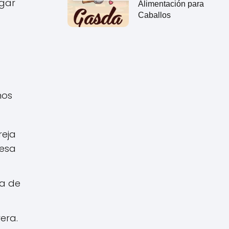
agar
Alimentación para
Caballos
nos
reja
resa
ta de
era.