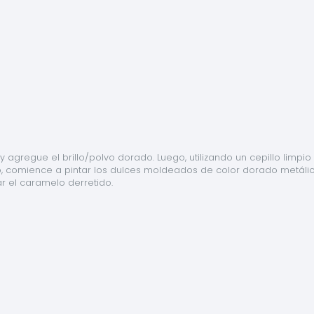
gregue el brillo/polvo dorado. Luego, utilizando un cepillo limpio 
, comience a pintar los dulces moldeados de color dorado metálico
r el caramelo derretido.