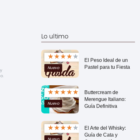
Lo ultimo
★
★
★
★
★
El Peso Ideal de un
Pastel para tu Fiesta
Nuevo
y 
. 
★
★
★
★
★
Buttercream de
Merengue Italiano:
Nuevo
Guía Definitiva
★
★
★
★
★
El Arte del Whisky:
Guía de Cata y
Nuevo