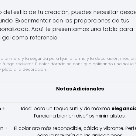
 del estilo de tu creación, puedes necesitar desd
fundo. Experimentar con las proporciones de tus
rsonalizada. Aquí te presentamos una tabla para
 gel como referencia.
la primera y la segunda para fijar la forma y la decoración, mediant
e fuego reductor. El color dorado se consigue aplicando una solució
 plata a la decoración.
Notas Adicionales
n +
Ideal para un toque sutil y de máxima
eleganci
Funciona bien en diseños minimalistas.
ón +
El color oro más reconocible, cálido y vibrante. Per
para la mayoría de las aplicaciones.