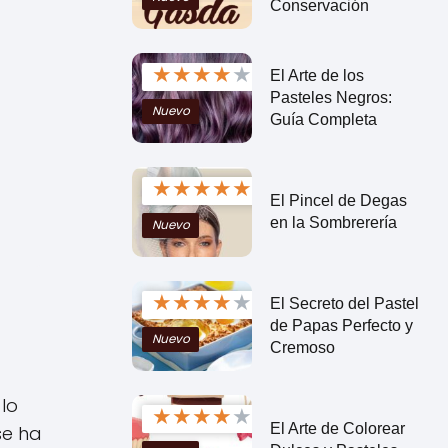
Conservación
★
★
★
★
★
El Arte de los
Pasteles Negros:
Nuevo
Guía Completa
★
★
★
★
★
El Pincel de Degas
en la Sombrerería
Nuevo
★
★
★
★
★
El Secreto del Pastel
de Papas Perfecto y
Nuevo
Cremoso
 lo
★
★
★
★
★
El Arte de Colorear
se ha