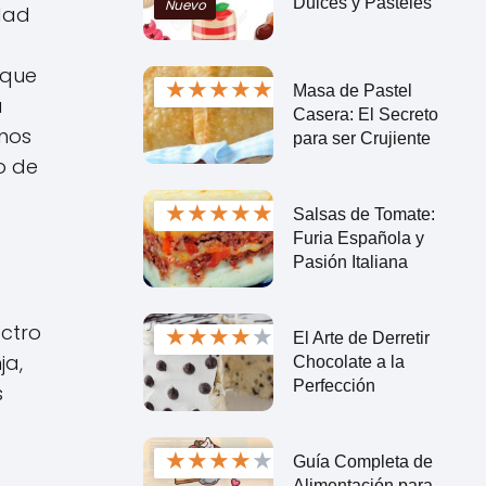
Dulces y Pasteles
Nuevo
Edad
nque
★
★
★
★
★
Masa de Pastel
a
Casera: El Secreto
unos
para ser Crujiente
o de
★
★
★
★
★
Salsas de Tomate:
Furia Española y
Pasión Italiana
ctro
★
★
★
★
★
El Arte de Derretir
ja,
Chocolate a la
Perfección
s
★
★
★
★
★
Guía Completa de
Alimentación para