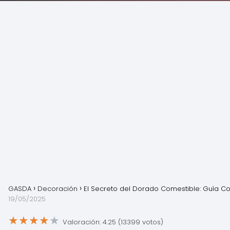
GASDA
Decoración
El Secreto del Dorado Comestible: Guía C
19/05/2025
★
★
★
★
★
Valoración: 4.25 (13399 votos)