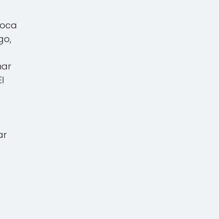
voca
go,
nar
l
ar