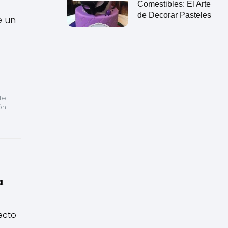
Comestibles: El Arte
de Decorar Pasteles
e un
e 
n 
a
.
fecto