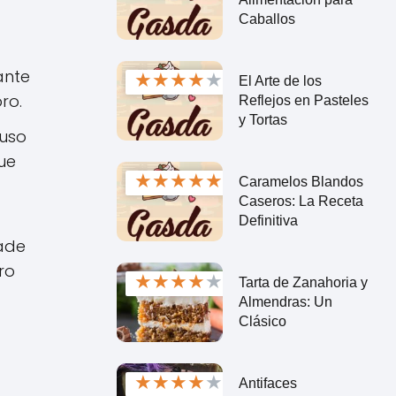
Caballos
ante
★
★
★
★
★
El Arte de los
ro.
Reflejos en Pasteles
y Tortas
luso
ue
★
★
★
★
★
Caramelos Blandos
Caseros: La Receta
Definitiva
ñade
ro
★
★
★
★
★
Tarta de Zanahoria y
Almendras: Un
Clásico
★
★
★
★
★
Antifaces