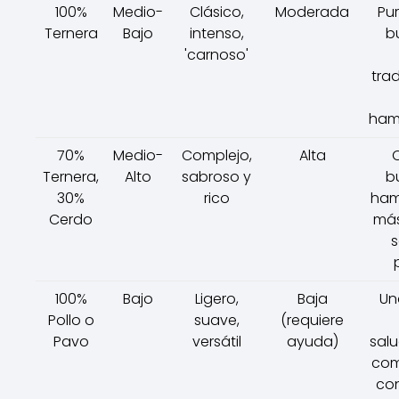
100%
Medio-
Clásico,
Moderada
Pur
Ternera
Bajo
intenso,
b
'carnoso'
tra
ham
70%
Medio-
Complejo,
Alta
Ternera,
Alto
sabroso y
b
30%
rico
ham
Cerdo
más
100%
Bajo
Ligero,
Baja
Un
Pollo o
suave,
(requiere
Pavo
versátil
ayuda)
sal
com
co