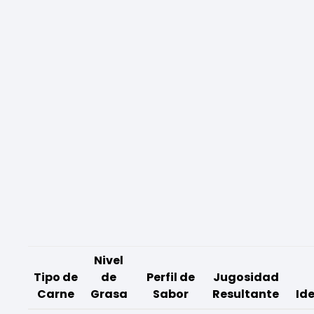
Nivel
Tipo de
de
Perfil de
Jugosidad
Carne
Grasa
Sabor
Resultante
Ide