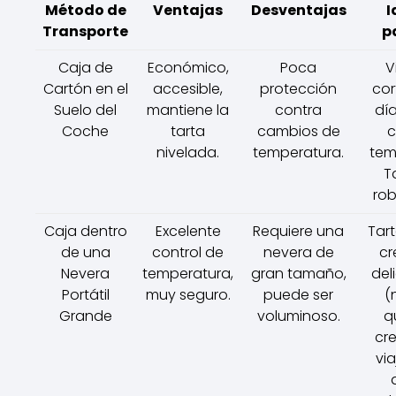
Método de
Ventajas
Desventajas
I
Transporte
pa
Caja de
Económico,
Poca
V
Cartón en el
accesible,
protección
cor
Suelo del
mantiene la
contra
dí
Coche
tarta
cambios de
c
nivelada.
temperatura.
tem
T
rob
Caja dentro
Excelente
Requiere una
Tar
de una
control de
nevera de
c
Nevera
temperatura,
gran tamaño,
del
Portátil
muy seguro.
puede ser
(
Grande
voluminoso.
q
cr
via