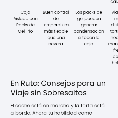
cal
Caja
Buen control
Los packs de
Via
Aislada con
de
gel pueden
m
Packs de
temperatura,
generar
dis
Gel Frío
más flexible
condensación
tar
que una
si tocan la
nec
nevera.
caja.
man
fr
pe
he
En Ruta: Consejos para un
Viaje sin Sobresaltos
El coche está en marcha y la tarta está
a bordo. Ahora tu habilidad como