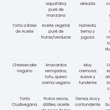
aquafaba,
aireada
c
puré de
manzana
Torta a Base
Aceite vegetal,
Húmeda,
de Aceite
puré de
tierna y
frutas/verduras
jugosa
m
t
du
Cheesecake
Anacardos
Muy
O
Vegano
remojados,
cremosa,
e
tofu, queso
suave y
a
crema vegano
fundente
l
c
Torta
Frutos secos,
Densa, rica y
Crudivegana
dátiles, aceite
contundente
b