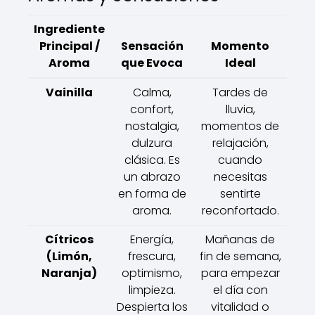
Ingrediente
Principal /
Sensación
Momento
Aroma
que Evoca
Ideal
Vainilla
Calma,
Tardes de
confort,
lluvia,
nostalgia,
momentos de
dulzura
relajación,
clásica. Es
cuando
un abrazo
necesitas
en forma de
sentirte
aroma.
reconfortado.
Cítricos
Energía,
Mañanas de
(Limón,
frescura,
fin de semana,
Naranja)
optimismo,
para empezar
limpieza.
el día con
Despierta los
vitalidad o