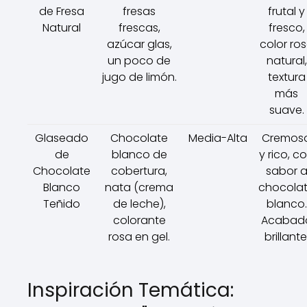
de Fresa
fresas
frutal y
Natural
frescas,
fresco,
azúcar glas,
color ro
un poco de
natural,
jugo de limón.
textura
más
suave.
Glaseado
Chocolate
Media-Alta
Cremos
de
blanco de
y rico, c
Chocolate
cobertura,
sabor 
Blanco
nata (crema
chocola
Teñido
de leche),
blanco.
colorante
Acabad
rosa en gel.
brillante
Inspiración Temática: