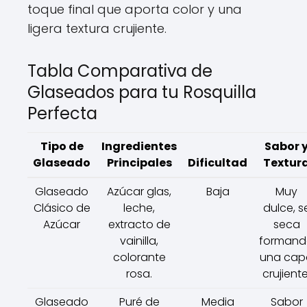
toque final que aporta color y una
ligera textura crujiente.
Tabla Comparativa de
Glaseados para tu Rosquilla
Perfecta
Tipo de
Ingredientes
Sabor 
Glaseado
Principales
Dificultad
Textur
Glaseado
Azúcar glas,
Baja
Muy
Clásico de
leche,
dulce, s
Azúcar
extracto de
seca
vainilla,
formand
colorante
una cap
rosa.
crujiente
Glaseado
Puré de
Media
Sabor