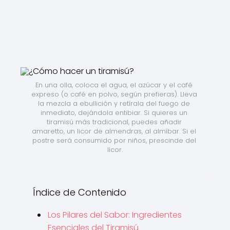
En una olla, coloca el agua, el azúcar y el café 
expreso (o café en polvo, según prefieras). Lleva 
la mezcla a ebullición y retírala del fuego de 
inmediato, dejándola entibiar. Si quieres un 
tiramisú más tradicional, puedes añadir 
amaretto, un licor de almendras, al almíbar. Si el 
postre será consumido por niños, prescinde del 
licor.
Índice de Contenido
Los Pilares del Sabor: Ingredientes
Esenciales del Tiramisú