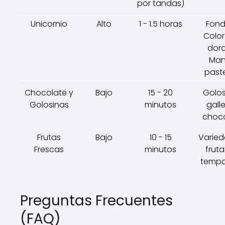
por tandas)
Unicornio
Alto
1 - 1.5 horas
Fond
Colo
dor
Ma
past
Chocolate y
Bajo
15 - 20
Golos
Golosinas
minutos
galle
choc
Frutas
Bajo
10 - 15
Varie
Frescas
minutos
fruta
temp
Preguntas Frecuentes
(FAQ)