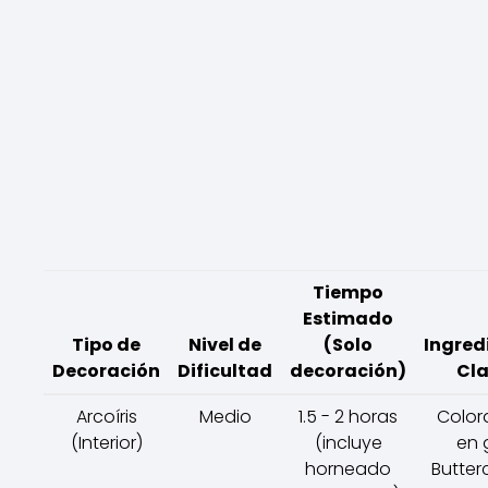
Tiempo
Estimado
Tipo de
Nivel de
(Solo
Ingred
Decoración
Dificultad
decoración)
Cl
Arcoíris
Medio
1.5 - 2 horas
Color
(Interior)
(incluye
en g
horneado
Butte