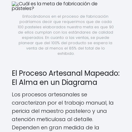
Enfocándonos en el proceso de fabricación 
podríamos decir que requerimos que de cada 
100 pasteles elaborados nuestra meta es que 90 
de ellos cumplan con los estándares de calidad 
esperados. En cuanto a las ventas, se puede 
planear que del 100% del producto se espera la 
venta de al menos el 85% del total de lo 
exhibido.
El Proceso Artesanal Mapeado:
El Alma en un Diagrama
Los procesos artesanales se
caracterizan por el trabajo manual, la
pericia del maestro pastelero y una
atención meticulosa al detalle.
Dependen en gran medida de la