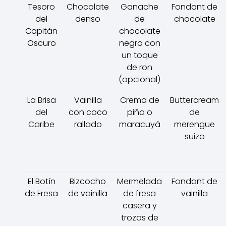
Tesoro
Chocolate
Ganache
Fondant de
del
denso
de
chocolate
Capitán
chocolate
Oscuro
negro con
un toque
de ron
(opcional)
La Brisa
Vainilla
Crema de
Buttercream
del
con coco
piña o
de
Caribe
rallado
maracuyá
merengue
suizo
El Botín
Bizcocho
Mermelada
Fondant de
de Fresa
de vainilla
de fresa
vainilla
casera y
trozos de