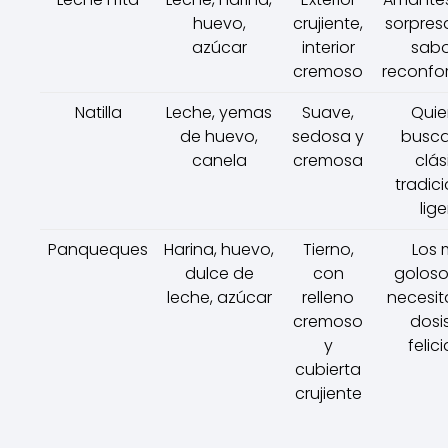
huevo,
crujiente,
sorpresa
azúcar
interior
sabo
cremoso
reconfor
Natilla
Leche, yemas
Suave,
Quie
de huevo,
sedosa y
busca
canela
cremosa
clás
tradici
lige
Panqueques
Harina, huevo,
Tierno,
Los 
dulce de
con
goloso
leche, azúcar
relleno
necesit
cremoso
dosi
y
felic
cubierta
crujiente