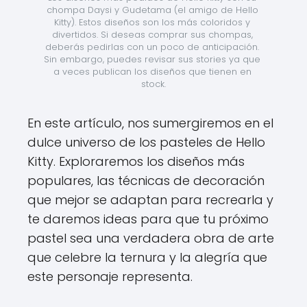
chompa Daysi y Gudetama (el amigo de Hello 
Kitty). Estos diseños son los más coloridos y 
divertidos. Si deseas comprar sus chompas, 
deberás pedirlas con un poco de anticipación. 
Sin embargo, puedes revisar sus stories ya que 
a veces publican los diseños que tienen en 
stock.
En este artículo, nos sumergiremos en el
dulce universo de los pasteles de Hello
Kitty. Exploraremos los diseños más
populares, las técnicas de decoración
que mejor se adaptan para recrearla y
te daremos ideas para que tu próximo
pastel sea una verdadera obra de arte
que celebre la ternura y la alegría que
este personaje representa.