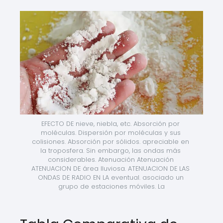
EFECTO DE nieve, niebla, etc. Absorción por 
moléculas. Dispersión por moléculas y sus 
colisiones. Absorción por sólidos. apreciable en 
la troposfera. Sin embargo, las ondas más 
considerables. Atenuación Atenuación 
ATENUACION DE área lluviosa. ATENUACION DE LAS 
ONDAS DE RADIO EN LA eventual. asociado un 
grupo de estaciones móviles. La