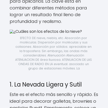
para aplicarlos. La clave está en
combinar diferentes métodos para
lograr un resultado final lleno de
profundidad y realismo.
EFECTO DE nieve, niebla, etc. Absorción por 
moléculas. Dispersión por moléculas y sus 
colisiones. Absorción por sólidos. apreciable en 
la troposfera. Sin embargo, las ondas más 
considerables. Atenuación Atenuación 
ATENUACION DE área lluviosa. ATENUACION DE LAS 
ONDAS DE RADIO EN LA eventual. asociado un 
grupo de estaciones móviles. La
1. La Nevada Ligera y Sutil
Este es el efecto más sencillo y rápido. Es
ideal para decorar galletas, brownies o
pasteles Bundt. Simplemente, coloca un