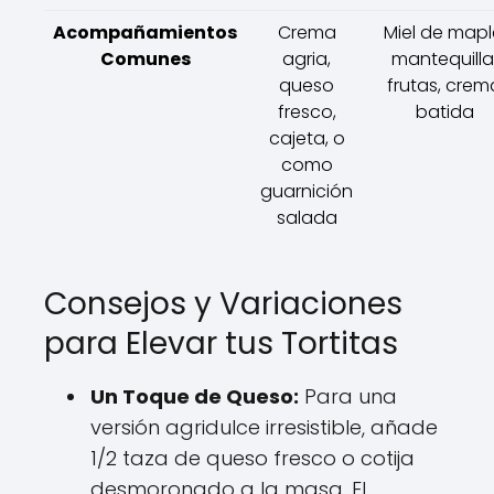
Acompañamientos
Crema
Miel de mapl
Comunes
agria,
mantequilla
queso
frutas, crem
fresco,
batida
cajeta, o
como
guarnición
salada
Consejos y Variaciones
para Elevar tus Tortitas
Un Toque de Queso:
Para una
versión agridulce irresistible, añade
1/2 taza de queso fresco o cotija
desmoronado a la masa. El