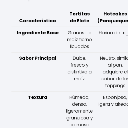
Tortitas
Hotcakes
Característica
de Elote
(Panqueque
Ingrediente Base
Granos de
Harina de tri
maíz tierno
licuados
Sabor Principal
Dulce,
Neutro, simil
fresco y
al pan,
distintivo a
adquiere el
maíz
sabor de lo
toppings
Textura
Húmeda,
Esponjosa,
densa,
ligera y aire
ligeramente
granulosa y
cremosa