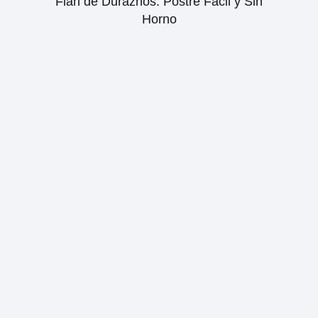
Flan de Duraznos: Postre Fácil y Sin
Horno