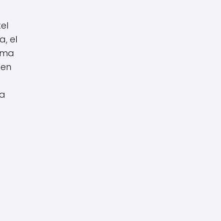
el
a, el
rma
 en
da