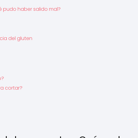
ué pudo haber salido mal?
cia del gluten
o?
ra cortar?