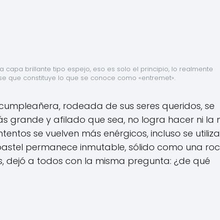
capa brillante tipo espejo, eso es solo el principio, lo realmente 
ase que constituye lo que se conoce como «entremet».
cumpleañera, rodeada de sus seres queridos, se
 más grande y afilado que sea, no logra hacer ni la
ntentos se vuelven más enérgicos, incluso se utiliza
l pastel permanece inmutable, sólido como una roca
s, dejó a todos con la misma pregunta: ¿de qué