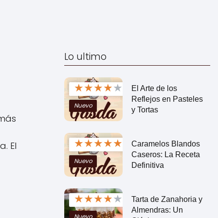
Lo ultimo
★
★
★
★
★
El Arte de los
Reflejos en Pasteles
Nuevo
y Tortas
 más
★
★
★
★
★
Caramelos Blandos
. El
Caseros: La Receta
Nuevo
Definitiva
★
★
★
★
★
Tarta de Zanahoria y
Almendras: Un
Nuevo