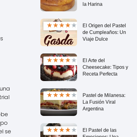
la Harina
★
★
★
★
★
El Origen del Pastel
de Cumpleaños: Un
as
Viaje Dulce
★
★
★
★
★
El Arte del
Cheesecake: Tipos y
Receta Perfecta
 una
★
★
★
★
★
Pastel de Milanesa:
rial
La Fusión Viral
Argentina
ebe
mpo
★
★
★
★
★
El Pastel de las
el se
Emociones: Una