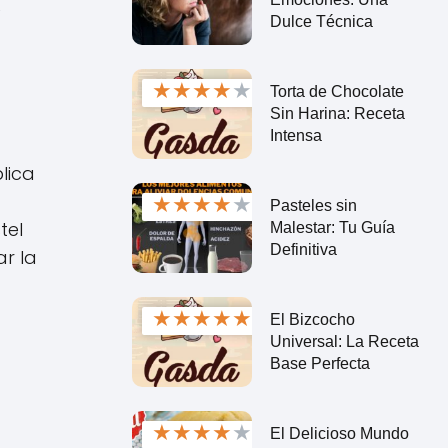
e
Dulce Técnica
★
★
★
★
★
Torta de Chocolate
Sin Harina: Receta
Intensa
lica
★
★
★
★
★
Pasteles sin
tel
Malestar: Tu Guía
Definitiva
r la
★
★
★
★
★
El Bizcocho
Universal: La Receta
Base Perfecta
★
★
★
★
★
El Delicioso Mundo