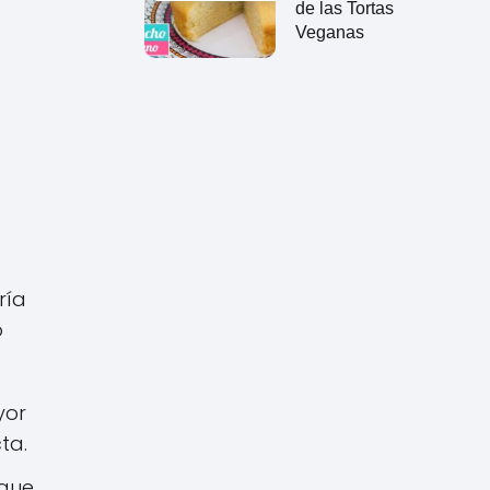
de las Tortas
Veganas
ría
o
yor
ta.
 que