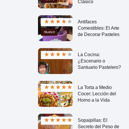
Clásico
★
★
★
★
★
Antifaces
Comestibles: El Arte
Nuevo
de Decorar Pasteles
★
★
★
★
★
La Cocina:
¿Escenario o
Santuario Pastelero?
★
★
★
★
★
La Torta a Medio
Cocer: Lección del
Horno a la Vida
★
★
★
★
★
Sopaipillas: El
Secreto del Peso de