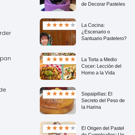
de Decorar Pasteles
★
★
★
★
★
La Cocina:
¿Escenario o
erder
Santuario Pastelero?
 pan
★
★
★
★
★
La Torta a Medio
Cocer: Lección del
Horno a la Vida
nde
★
★
★
★
★
Sopaipillas: El
Secreto del Peso de
la Harina
★
★
★
★
★
El Origen del Pastel
de Cumpleaños: Un