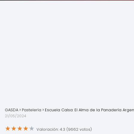
GASDA
Pastelería
Escuela Calsa: El Alma de la Panadería Argen
21/05/2024
★
★
★
★
★
Valoración: 4.3 (9662 votos)