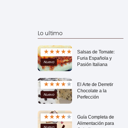
Lo ultimo
★
★
★
★
★
Salsas de Tomate:
Furia Española y
Nuevo
Pasión Italiana
★
★
★
★
★
El Arte de Derretir
Chocolate a la
Nuevo
Perfección
★
★
★
★
★
Guía Completa de
Alimentación para
Nuevo