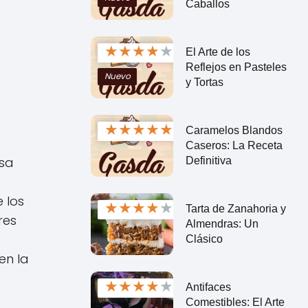
Caballos
★
★
★
★
★
El Arte de los
Reflejos en Pasteles
Nuevo
y Tortas
★
★
★
★
★
Caramelos Blandos
Caseros: La Receta
esa
Definitiva
 los
★
★
★
★
★
Tarta de Zanahoria y
res
Almendras: Un
Clásico
en la
★
★
★
★
★
Antifaces
Comestibles: El Arte