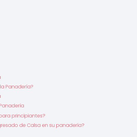
a
 la Panadería?
a
 Panadería
para principiantes?
egresado de Calsa en su panadería?