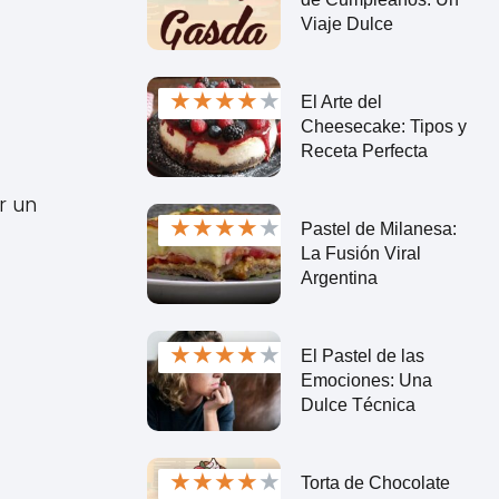
Viaje Dulce
★
★
★
★
★
El Arte del
Cheesecake: Tipos y
Receta Perfecta
r un
★
★
★
★
★
Pastel de Milanesa:
La Fusión Viral
Argentina
★
★
★
★
★
El Pastel de las
Emociones: Una
Dulce Técnica
★
★
★
★
★
Torta de Chocolate