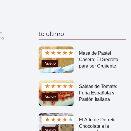
Lo ultimo
. 
a 
★
★
★
★
★
Masa de Pastel
Casera: El Secreto
Nuevo
para ser Crujiente
★
★
★
★
★
Salsas de Tomate:
Furia Española y
Nuevo
Pasión Italiana
★
★
★
★
★
El Arte de Derretir
Chocolate a la
Nuevo