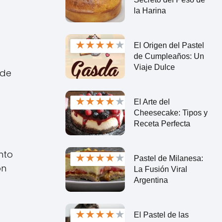
la Harina
★
★
★
★
★
El Origen del Pastel
de Cumpleaños: Un
Viaje Dulce
 de
★
★
★
★
★
El Arte del
Cheesecake: Tipos y
Receta Perfecta
nto
★
★
★
★
★
Pastel de Milanesa:
on
La Fusión Viral
Argentina
★
★
★
★
★
El Pastel de las