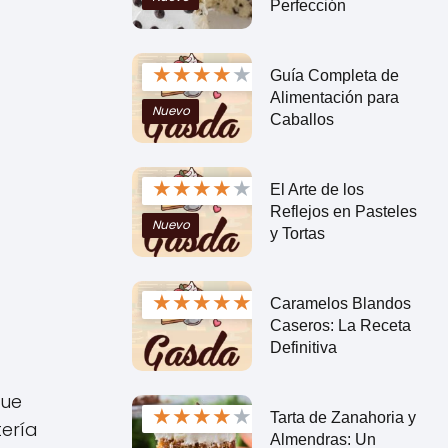
Perfección
★
★
★
★
★
Guía Completa de
Alimentación para
Nuevo
Caballos
★
★
★
★
★
El Arte de los
Reflejos en Pasteles
Nuevo
y Tortas
★
★
★
★
★
Caramelos Blandos
Caseros: La Receta
Definitiva
que
★
★
★
★
★
Tarta de Zanahoria y
tería
Almendras: Un