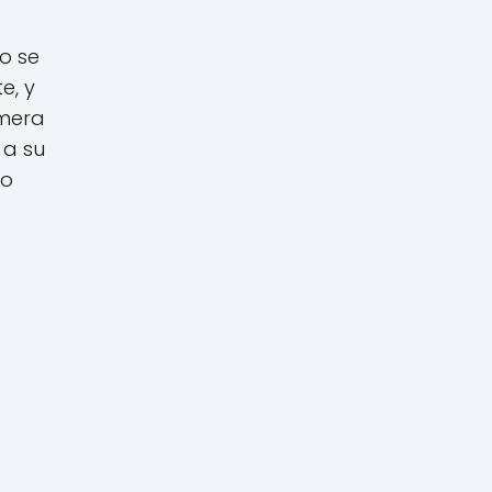
o se
e, y
imera
 a su
mo