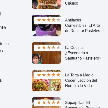
Clásico
l
★
★
★
★
★
Antifaces
Comestibles: El Arte
nte
de Decorar Pasteles
icos.
★
★
★
★
★
La Cocina:
ia
¿Escenario o
Santuario Pastelero?
★
★
★
★
★
La Torta a Medio
.
Cocer: Lección del
Horno a la Vida
★
★
★
★
★
Sopaipillas: El
Secreto del Peso de