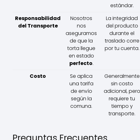
estándar.
Responsabilidad
Nosotros
La integridad
del Transporte
nos
del producto
aseguramos
durante el
de que la
traslado corre
torta llegue
por tu cuenta.
en estado
perfecto
.
Costo
Se aplica
Generalmente
una tarifa
sin costo
de envío
adicional, per
según la
requiere tu
comuna.
tiempo y
transporte.
Preguntas Frecuentes