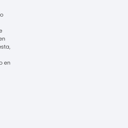
jo
e
en
esta,
o en