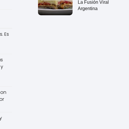
La Fusión Viral
Argentina
s. Es
as
 y
con
or
y