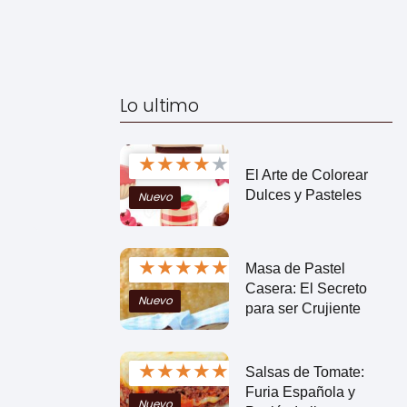
Lo ultimo
★
★
★
★
★
El Arte de Colorear
Dulces y Pasteles
Nuevo
★
★
★
★
★
Masa de Pastel
Casera: El Secreto
Nuevo
para ser Crujiente
★
★
★
★
★
Salsas de Tomate:
Furia Española y
Nuevo