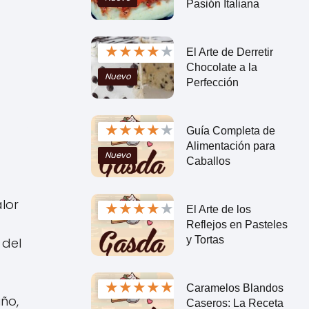
Pasión Italiana
★
★
★
★
★
El Arte de Derretir
Chocolate a la
Nuevo
Perfección
★
★
★
★
★
Guía Completa de
Alimentación para
Nuevo
Caballos
lor
★
★
★
★
★
El Arte de los
Reflejos en Pasteles
y Tortas
 del
★
★
★
★
★
Caramelos Blandos
ño,
Caseros: La Receta