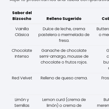
Sabor del
Bizcocho
Relleno Sugerido
Cob
Vainilla
Dulce de leche, crema
Butter
Clásica
pastelera o mermelada de
o mer
fresa.
Chocolate
Ganache de chocolate
G
Intenso
semi-amargo, mousse de
c
chocolate o frutos rojos.
bu
Red Velvet
Relleno de queso crema.
Fro
Limón y
Lemon curd (crema de
Bu
Semillas
limón) o crema de
meren