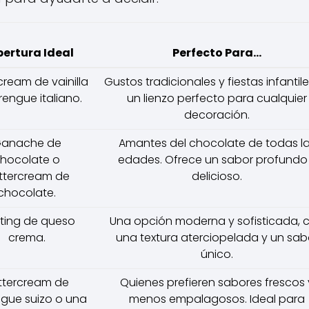
ertura Ideal
Perfecto Para...
cream de vainilla
Gustos tradicionales y fiestas infantile
engue italiano.
un lienzo perfecto para cualquier
decoración.
anache de
Amantes del chocolate de todas l
hocolate o
edades. Ofrece un sabor profundo
ttercream de
delicioso.
chocolate.
sting de queso
Una opción moderna y sofisticada, 
crema.
una textura aterciopelada y un sab
único.
ttercream de
Quienes prefieren sabores frescos 
gue suizo o una
menos empalagosos. Ideal para