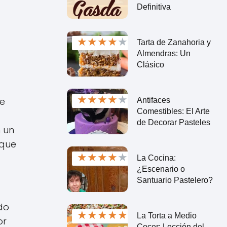
Definitiva
★
★
★
★
★
Tarta de Zanahoria y
Almendras: Un
Clásico
★
★
★
★
★
de
Antifaces
Comestibles: El Arte
de Decorar Pasteles
 un
 que
★
★
★
★
★
La Cocina:
¿Escenario o
Santuario Pastelero?
ado
★
★
★
★
★
La Torta a Medio
or
Cocer: Lección del