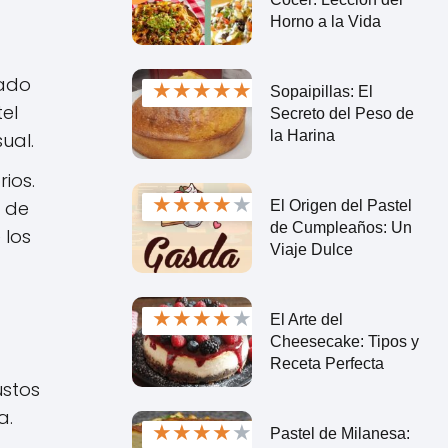
Horno a la Vida
nado
★
★
★
★
★
Sopaipillas: El
el
Secreto del Peso de
la Harina
ual.
ios.
★
★
★
★
★
a de
El Origen del Pastel
de Cumpleaños: Un
 los
Viaje Dulce
★
★
★
★
★
El Arte del
Cheesecake: Tipos y
Receta Perfecta
ustos
a.
★
★
★
★
★
Pastel de Milanesa: