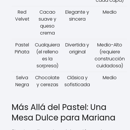
cada capa)
Red
Cacao
Elegante y
Medio
Velvet
suave y
sincera
queso
crema
Pastel
Cualquiera
Divertida y
Medio-Alto
Piñata
(el relleno
original
(requiere
es la
construcción
sorpresa)
cuidadosa)
Selva
Chocolate
Clásica y
Medio
Negra
y cerezas
sofisticada
Más Allá del Pastel: Una
Mesa Dulce para Mariana