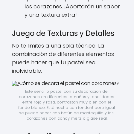
los corazones. ¡Aportarán un sabor
y una textura extra!
Juego de Texturas y Detalles
No te limites a una sola técnica. La
combinación de diferentes elementos
puede hacer que tu pastel sea
inolvidable.
Este sencillo pastel con su decoración de 
corazones en diferentes tamaños y tonalidades 
entre rojo y rosa, contrastan muy bien con el 
fondo blanco. Está hecho con fondant pero igual 
se puede hacer con betún de mantequilla y los 
corazones con candy melts o glasé real.