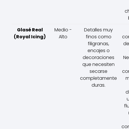
c
Glasé Real
Medio -
Detalles muy
(Royal Icing)
Alto
finos como
co
filigranas,
de
encajes o
decoraciones
Ne
que necesiten
secarse
co
completamente
m
duras.
d
fl
con