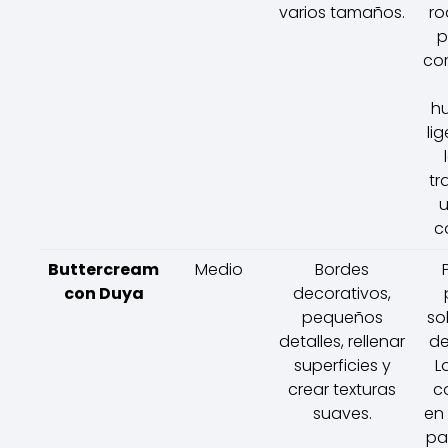
varios tamaños.
ro
p
co
h
li
tr
u
c
Buttercream
Medio
Bordes
con Duya
decorativos,
pequeños
so
detalles, rellenar
de
superficies y
L
crear texturas
c
suaves.
en
pa