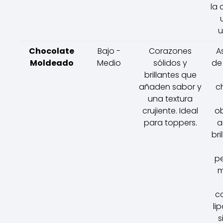
la 
u
Chocolate
Bajo -
Corazones
A
Moldeado
Medio
sólidos y
de
brillantes que
añaden sabor y
c
una textura
crujiente. Ideal
ob
para toppers.
a
bri
pe
m
c
li
s