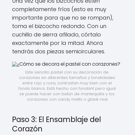
Una vez que los bizcochos estén
completamente fríos (esto es muy
importante para que no se rompan),
toma el bizcocho redondo. Con un
cuchillo de sierra afilado, córtalo
exactamente por la mitad. Ahora
tendrás dos piezas semicirculares.
Este sencillo pastel con su decoración de 
corazones en diferentes tamaños y tonalidades 
entre rojo y rosa, contrastan muy bien con el 
fondo blanco. Está hecho con fondant pero igual 
se puede hacer con betún de mantequilla y los 
corazones con candy melts o glasé real.
Paso 3: El Ensamblaje del
Corazón