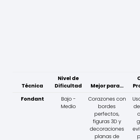
Nivel de
Técnica
Dificultad
Mejor para...
Pr
Fondant
Bajo -
Corazones con
Us
Medio
bordes
de
perfectos,
o
figuras 3D y
g
decoraciones
evi
planas de
p