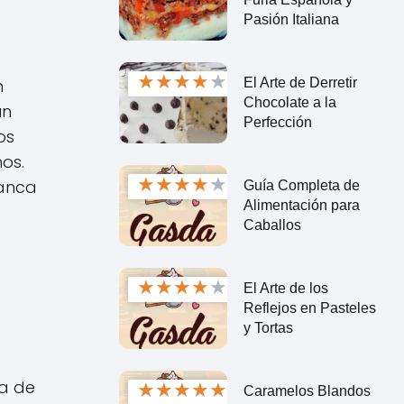
Pasión Italiana
★
★
★
★
★
El Arte de Derretir
n
Chocolate a la
un
Perfección
os
os.
★
★
★
★
★
lanca
Guía Completa de
Alimentación para
Caballos
★
★
★
★
★
El Arte de los
Reflejos en Pasteles
y Tortas
ca de
★
★
★
★
★
Caramelos Blandos