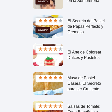
en la Sombrerería
Nuevo
★
★
★
★
★
El Secreto del Pastel
de Papas Perfecto y
Nuevo
Cremoso
★
★
★
★
★
El Arte de Colorear
Dulces y Pasteles
★
★
★
★
★
Masa de Pastel
Casera: El Secreto
para ser Crujiente
★
★
★
★
★
Salsas de Tomate:
Furia Española y