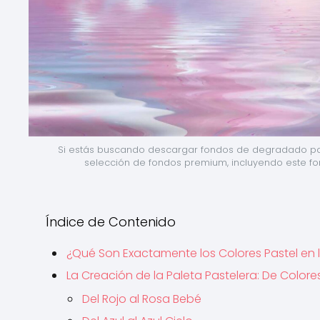
Si estás buscando descargar fondos de degradado past
selección de fondos premium, incluyendo este fo
Índice de Contenido
¿Qué Son Exactamente los Colores Pastel en 
La Creación de la Paleta Pastelera: De Color
Del Rojo al Rosa Bebé