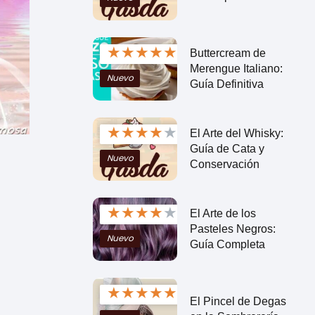
★
★
★
★
★
Buttercream de
Merengue Italiano:
Nuevo
Guía Definitiva
★
★
★
★
★
El Arte del Whisky:
Guía de Cata y
Nuevo
Conservación
★
★
★
★
★
El Arte de los
Pasteles Negros:
Nuevo
Guía Completa
★
★
★
★
★
El Pincel de Degas