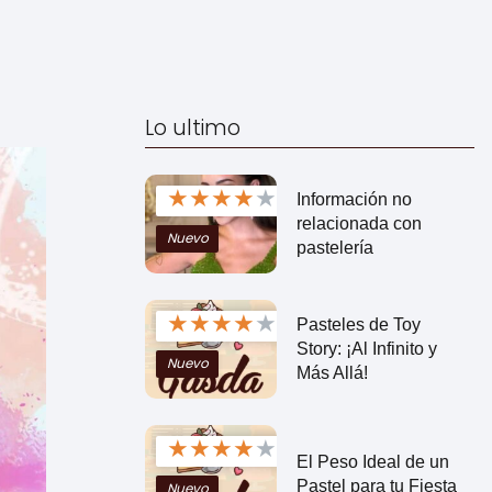
Lo ultimo
★
★
★
★
★
Información no
relacionada con
Nuevo
pastelería
★
★
★
★
★
Pasteles de Toy
Story: ¡Al Infinito y
Nuevo
Más Allá!
★
★
★
★
★
El Peso Ideal de un
Pastel para tu Fiesta
Nuevo