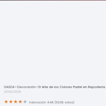
GASDA
Decoración
El Arte de los Colores Pastel en Repostería
21/05/2026
★
★
★
★
★
Valoración: 4.48 (5038 votos)