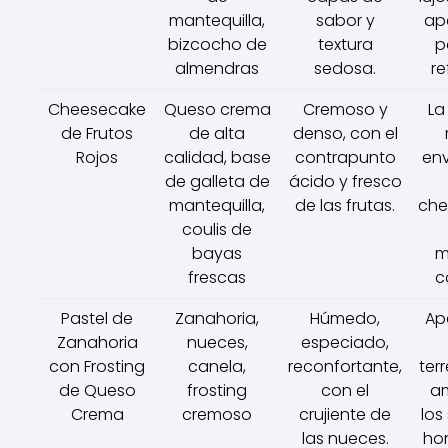
mantequilla,
sabor y
ap
bizcocho de
textura
p
almendras
sedosa.
re
Cheesecake
Queso crema
Cremoso y
La
de Frutos
de alta
denso, con el
Rojos
calidad, base
contrapunto
en
de galleta de
ácido y fresco
mantequilla,
de las frutas.
che
coulis de
bayas
m
frescas
c
Pastel de
Zanahoria,
Húmedo,
Ap
Zanahoria
nueces,
especiado,
con Frosting
canela,
reconfortante,
terr
de Queso
frosting
con el
am
Crema
cremoso
crujiente de
los
las nueces.
ho