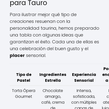
para Tauro
Para ilustrar mejor qué tipo de
creaciones resuenan con la
personalidad taurina, hemos preparado
una tabla con algunas ideas que
garantizan el éxito. Cada una de ellas es
una celebración del buen gusto y el
placer
sensorial.
Po
Tipo de
Ingredientes
Experiencia
en
Pastel
Estrella
Sensorial
a
Torta Ópera
Chocolate
Intensa,
Gourmet
amargo,
sofisticada,
c
café, crema
con múltiples
at
de
capas de
luj