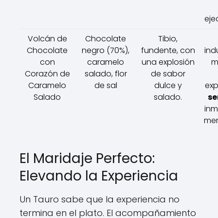
eje
Volcán de
Chocolate
Tibio,
Chocolate
negro (70%),
fundente, con
ind
con
caramelo
una explosión
m
Corazón de
salado, flor
de sabor
Caramelo
de sal
dulce y
exp
Salado
salado.
se
inm
mem
El Maridaje Perfecto:
Elevando la Experiencia
Un Tauro sabe que la experiencia no
termina en el plato. El acompañamiento